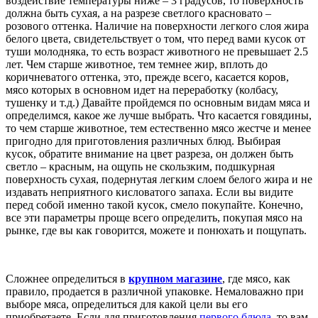
воздействие температуры ниже – 3 градусов, то поверхность
должна быть сухая, а на разрезе светлого красновато –
розового оттенка. Наличие на поверхности легкого слоя жира
белого цвета, свидетельствует о том, что перед вами кусок от
туши молодняка, то есть возраст животного не превышает 2.5
лет. Чем старше животное, тем темнее жир, вплоть до
коричневатого оттенка, это, прежде всего, касается коров,
мясо которых в основном идет на переработку (колбасу,
тушенку и т.д.) Давайте пройдемся по основным видам мяса и
определимся, какое же лучше выбрать. Что касается говядины,
то чем старше животное, тем естественно мясо жестче и менее
пригодно для приготовления различных блюд. Выбирая
кусок, обратите внимание на цвет разреза, он должен быть
светло – красным, на ощупь
не скользким, подшкурная
поверхность сухая, подернутая легким слоем белого жира и не
издавать неприятного кисловатого запаха. Если вы видите
перед собой именно такой кусок, смело покупайте. Конечно,
все эти параметры проще всего определить, покупая мясо на
рынке, где вы как говорится, можете и понюхать и пощупать.
Сложнее определиться в
крупном магазине
, где мясо, как
правило, продается в различной упаковке. Немаловажно при
выборе мяса, определиться для какой цели вы его
приобретаете. Если для приготовления
первого блюда
, то вам