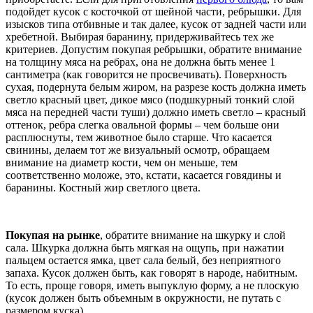
подойдет кусок с косточкой от шейной части, ребрышки. Для
изысков типа отбивные и так далее, кусок от задней части или
хребетной. Выбирая баранину, придерживайтесь тех же
критериев. Допустим покупая ребрышки, обратите внимание
на толщину мяса на ребрах, она не должна быть менее 1
сантиметра (как говорится не просвечивать). Поверхность
сухая, подернута белым жиром, на разрезе кость должна иметь
светло красный цвет, дикое мясо (подшкурный тонкий слой
мяса на передней части туши) должно иметь светло – красный
оттенок, ребра слегка овальной формы – чем больше они
расплюснуты, тем животное было старше. Что касается
свинины, делаем тот же визуальный осмотр, обращаем
внимание на диаметр кости, чем он меньше, тем
соответственно моложе, это, кстати, касается говядины и
баранины. Костный жир светлого цвета.
Покупая на рынке
, обратите внимание на шкурку и слой
сала. Шкурка должна быть мягкая на ощупь, при нажатии
пальцем остается ямка, цвет сала белый, без неприятного
запаха. Кусок должен быть, как говорят в народе, набитным.
То есть, проще говоря, иметь выпуклую форму, а не плоскую
(кусок должен быть объемным в окружности, не путать с
размером куска).