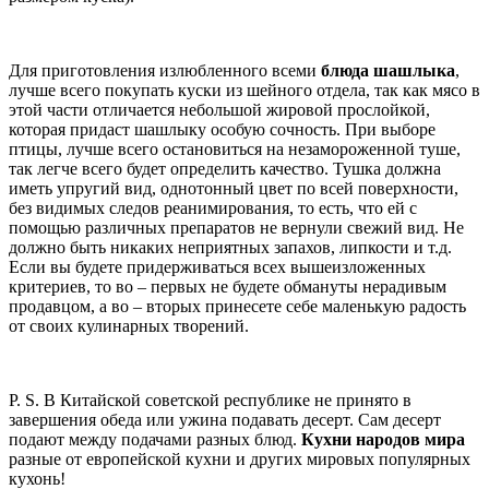
Для приготовления излюбленного всеми
блюда шашлыка
,
лучше всего покупать куски из шейного отдела, так как мясо в
этой части отличается небольшой жировой прослойкой,
которая придаст шашлыку особую сочность. При выборе
птицы, лучше всего остановиться на незамороженной туше,
так легче всего будет определить качество. Тушка должна
иметь упругий вид, однотонный цвет по всей поверхности,
без видимых следов реанимирования, то есть, что ей с
помощью различных препаратов не вернули свежий вид. Не
должно быть никаких неприятных запахов, липкости и т.д.
Если вы будете придерживаться всех вышеизложенных
критериев, то во – первых не будете обмануты нерадивым
продавцом, а во – вторых принесете себе маленькую радость
от своих кулинарных творений.
P. S. В Китайской советской республике не принято в
завершения обеда или ужина подавать десерт. Сам десерт
подают между подачами разных блюд.
Кухни народов мира
разные от европейской кухни и других мировых популярных
кухонь!