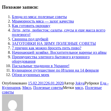
Похожие записи:
Блюда из мяса: полезные советы
Мраморность мяса — залог качества
Как готовить окрошку
Лети, лети, любисток: салаты, соусы и еще масса всего
полезного!
Свинина под шубкой
ЗАГОТОВКИ НА ЗИМУ. ПОЛЕЗНЫЕ СОВЕТЫ
7 причин как можно бросить пить пиво?
Начинающей хозяйке. Восхитительное варенье из айвы
Преимущества элитного бытового кухонного
оборудования
Пасхальные традиции в Украине!
Кулинарное путешествие по Италии на 14 февраля
Обзор кухонных моек
Опубликовано
15.02.2012
26.01.2020
Автор
Jokya
Рубрики
Еда -
Кулинария
,
Мясо
,
Полезные советы
Метки
мясо
,
Полезные
советы