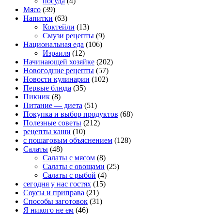
посуда
(4)
Мясо
(39)
Напитки
(63)
Коктейли
(13)
Смузи рецепты
(9)
Национальная еда
(106)
Израиля
(12)
Начинающей хозяйке
(202)
Новогодние рецепты
(57)
Новости кулинарии
(102)
Первые блюда
(35)
Пикник
(8)
Питание — диета
(51)
Покупка и выбор продуктов
(68)
Полезные советы
(212)
рецепты каши
(10)
с пошаговым объяснением
(128)
Салаты
(48)
Салаты с мясом
(8)
Салаты с овощами
(25)
Салаты с рыбой
(4)
сегодня у нас гостях
(15)
Соусы и приправа
(21)
Способы заготовок
(31)
Я никого не ем
(46)