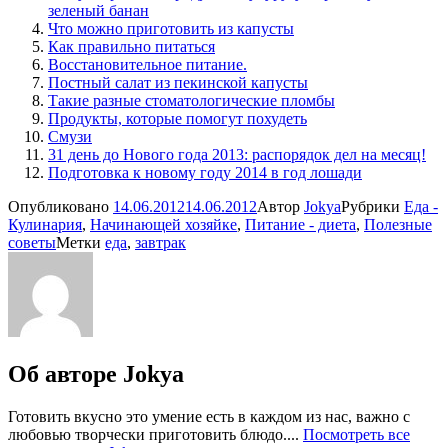
зеленый банан
Что можно приготовить из капусты
Как правильно питаться
Восстановительное питание.
Постный салат из пекинской капусты
Такие разные стоматологические пломбы
Продукты, которые помогут похудеть
Смузи
31 день до Нового года 2013: распорядок дел на месяц!
Подготовка к новому году 2014 в год лошади
Опубликовано
14.06.2012
14.06.2012
Автор
Jokya
Рубрики
Еда -
Кулинария
,
Начинающей хозяйке
,
Питание - диета
,
Полезные
советы
Метки
еда
,
завтрак
Об авторе
Jokya
Готовить вкусно это умение есть в каждом из нас, важно с
любовью творчески приготовить блюдо....
Посмотреть все