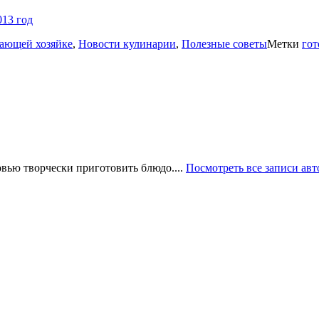
013 год
ающей хозяйке
,
Новости кулинарии
,
Полезные советы
Метки
гот
овью творчески приготовить блюдо....
Посмотреть все записи авт