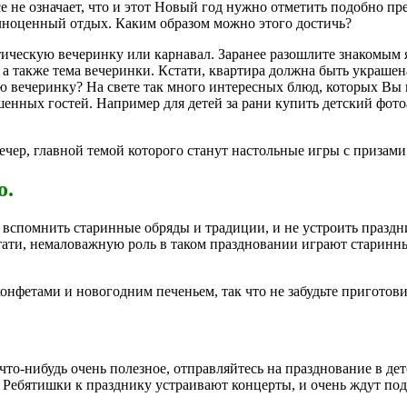
се не означает, что и этот Новый год нужно отметить подобно п
олноценный отдых. Каким образом можно этого достичь?
тическую вечеринку или карнавал. Заранее разошлите знакомым 
, а также тема вечеринки. Кстати, квартира должна быть украше
ю вечеринку? На свете так много интересных блюд, которых Вы 
шенных гостей. Например для детей за рани купить детский фот
ечер, главной темой которого станут настольные игры с призами
о.
 вспомнить старинные обряды и традиции, и не устроить праздни
тати, немаловажную роль в таком праздновании играют старинны
онфетами и новогодним печеньем, так что не забудьте приготови
то-нибудь очень полезное, отправляйтесь на празднование в дет
. Ребятишки к празднику устраивают концерты, и очень ждут под