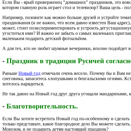
Если Вы - ярый приверженец "домашних" праздников,
это вов
котором главную роль играет стол и телевизор? Ваша цель - п
Например, позовите как можно больше друзей и устройте тема
празднования (и не важно, что всем давно известен Ваш адрес)
может, стоит поэкспериментировать и устроить дегустационну
угоститься ими? И важно не забыть о самых маленьких пригла
маленьким подарить детский фотоальбом.
А для тех, кто не любит шумные вечеринки, вполне подойдет в
-
Праздник в традиции Русичей согласн
Раньше
Новый год
отмечали очень весело. Почему бы и Вам не
снеговика, запаситесь хлопушками и бенгальскими огнями. Кс
хотелось нарядиться.
Не так давно на Новый год друг друга угощали мандаринами, к
-
Благотворительность.
Если Вы хотите встретить Новый год по-особенному и сделать ч
только представьте, какое благородное дело Вы можете сделать
Морозом, и не подарить детям настоящий праздник?