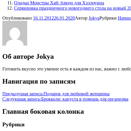
Оладьи Монстры Хай: блюдо для Хэллоуина
Сервировка праздничного новогоднего стола на новый 2
Опубликовано
16.11.2012
26.01.2020
Автор
Jokya
Рубрики
Начин
Об авторе
Jokya
Готовить вкусно это умение есть в каждом из нас, важно с люб
Навигация по записям
Предыдущая запись:
Подарок для любимой женщины
Следующая запись:
Брокколи: капуста в помощь для организма
Главная боковая колонка
Рубрики