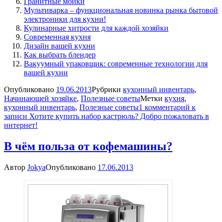
Гранитные мойки
Мультиварка – функциональная новинка рынка бытовой
электроники для кухни!
Кулинарные хитрости для каждой хозяйки
Современная кухня
Дизайн вашей кухни
Как выбрать блендер
Вакуумный упаковщик: современные технологии для
вашей кухни
Опубликовано
19.06.2013
Рубрики
кухонный инвентарь
,
Начинающей хозяйке
,
Полезные советы
Метки
кухня
,
кухонный инвентарь
,
Полезные советы
1 комментарий
к
записи Хотите купить набор кастрюль? Добро пожаловать в
интернет!
В чём польза от кофемашины?
Автор
Jokya
Опубликовано
17.06.2013