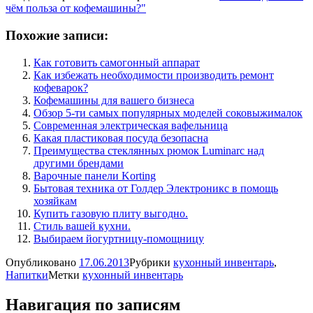
чём польза от кофемашины?"
Похожие записи:
Как готовить самогонный аппарат
Как избежать необходимости производить ремонт
кофеварок?
Кофемашины для вашего бизнеса
Обзор 5-ти самых популярных моделей соковыжималок
Современная электрическая вафельница
Какая пластиковая посуда безопасна
Преимущества стеклянных рюмок Luminarc над
другими брендами
Варочные панели Korting
Бытовая техника от Голдер Электроникс в помощь
хозяйкам
Купить газовую плиту выгодно.
Стиль вашей кухни.
Выбираем йогуртницу-помощницу
Опубликовано
17.06.2013
Рубрики
кухонный инвентарь
,
Напитки
Метки
кухонный инвентарь
Навигация по записям