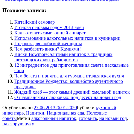
Похожие записи:
Китайский самовар
И снова с новым годом 2013 змеи
Как готовить самогонный аппарат
Использование алкогольных напитков в кулинарии
Подарок для любимой женщины
Чем разбавить виски? Камнями!
Виски Bowmore: элитный напиток в традициях
шотландских контрабандистов
12 ингредиентов для приготовления салата пасхальные
яйца
Чем богата и приятна для гурмана итальянская кухня
Традиционное Рождество: волшебство аутентичного
праздника
Жидкий хлеб — этот самый древний хмельной напиток
О шампанском с любовью: под десерт на новый год
Опубликовано
27.06.2013
26.01.2020
Рубрики
кухонный
инвентарь
,
Напитки
,
Национальная еда
,
Полезные
советы
Метки
алкогольный напиток
,
готовить
,
на новый год
,
на скорую руку