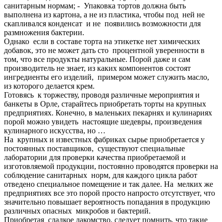
санитарным нормам; - Упаковка тортов должна быть
выполнена из картона, а не из пластика, чтобы под ней не
скапливался конденсат и не появились возможности для
размножения бактерии.
Однако если в составе торта на этикетке нет химических
добавок, это не может дать сто процентной уверенности в
том, что все продукты натуральные. Порой даже и сам
производитель не знает, из каких компонентов состоят
ингредиенты его изделий, примером может служить масло,
из которого делается крем.
Готовясь к торжеству, проводя различные мероприятия и
банкеты в Орле, старайтесь приобретать торты на крупных
предприятиях. Конечно, в маленьких пекарнях и кулинариях
порой можно увидеть настоящие шедевры, произведения
кулинарного искусства, но …
На крупных и известных фабриках сырье приобретается у
постоянных поставщиков, существуют специальные
лаборатории для проверки качества приобретаемой и
изготовляемой продукции, постоянно проводятся проверки на
соблюдение санитарных норм, для каждого цикла работ
отведено специальное помещение и так далее. На мелких же
предприятиях все это порой просто напросто отсутствует, что
значительно повышает вероятность попадания в продукцию
различных опасных микробов и бактерий.
Приобретая сладкое лакомство, следует помнить, что такие