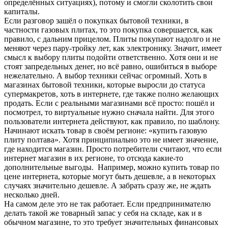
определённых ситуациях), потому и смогли сколотить свои
капиталы.
Если разговор зашёл о покупках бытовой техники, в
частности газовых плитах, то это покупка совершается, как
правило, с дальним прицелом. Плиты покупают надолго и не
меняют через пару-тройку лет, как электронику. Значит, имеет
смысл к выбору плиты подойти ответственно.
Хотя они и не
стоят запредельных денег, но всё равно, ошибиться в выборе
нежелательно. А выбор техники сейчас огромный. Хоть в
магазинах бытовой техники, которые выросли до статуса
супермакретов, хоть в интернете, где также полно желающих
продать. Если с реальными магазинами всё просто: пошёл и
посмотрел, то виртуальные нужно сначала найти. Для этого
пользователи интернета действуют, как правило, по шаблону.
Начинают искать товар в своём регионе: «купить газовую
плиту полтава». Хотя принципиально это не имеет значение,
где находится магазин. Просто потребители считают, что если
интернет магазин в их регионе, то отсюда какие-то
дополнительные выгоды. Например, можно купить товар по
цене интернета, которые могут быть дешевле, а в некоторых
случаях значительно дешевле. А забрать сразу же, не ждать
несколько дней.
На самом деле это не так работает. Если предпринимателю
делать такой же товарный запас у себя на складе, как и в
обычном магазине, то это требует значительных финансовых