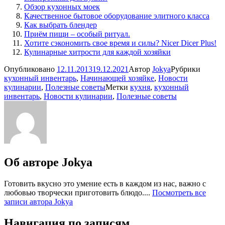
Обзор кухонных моек
Качественное бытовое оборудование элитного класса
Как выбрать блендер
Приём пищи – особый ритуал.
Хотите сэкономить свое время и силы? Nicer Dicer Plus!
Кулинарные хитрости для каждой хозяйки
Опубликовано
12.11.2013
19.12.2021
Автор
Jokya
Рубрики
кухонный инвентарь
,
Начинающей хозяйке
,
Новости
кулинарии
,
Полезные советы
Метки
кухня
,
кухонный
инвентарь
,
Новости кулинарии
,
Полезные советы
Об авторе
Jokya
Готовить вкусно это умение есть в каждом из нас, важно с
любовью творчески приготовить блюдо....
Посмотреть все
записи автора Jokya
Навигация по записям