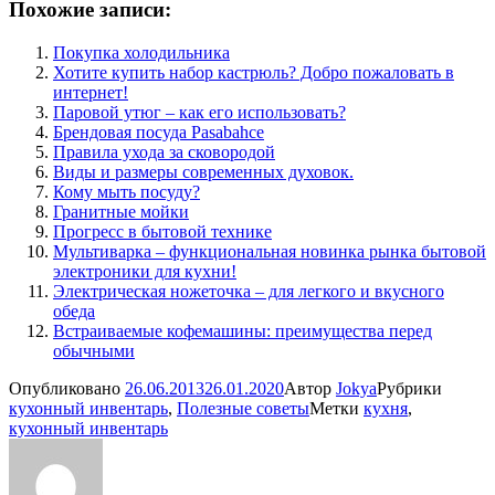
Похожие записи:
Покупка холодильника
Хотите купить набор кастрюль? Добро пожаловать в
интернет!
Паровой утюг – как его использовать?
Брендовая посуда Pasabahce
Правила ухода за сковородой
Виды и размеры современных духовок.
Кому мыть посуду?
Гранитные мойки
Прогресс в бытовой технике
Мультиварка – функциональная новинка рынка бытовой
электроники для кухни!
Электрическая ножеточка – для легкого и вкусного
обеда
Встраиваемые кофемашины: преимущества перед
обычными
Опубликовано
26.06.2013
26.01.2020
Автор
Jokya
Рубрики
кухонный инвентарь
,
Полезные советы
Метки
кухня
,
кухонный инвентарь