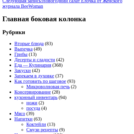
Следующая запись:
Новогодний салат Елочка от Женского
журнала BeeWoman
Главная боковая колонка
Рубрики
Вторые блюда
(83)
Выпечка
(49)
Грибы
(13)
Десерты и сладости
(42)
Еда — Кулинария
(368)
Закуски
(42)
Запекаем в духовке
(37)
Как готовить по шаговое
(93)
Микроволновая печь
(2)
Консервирование
(28)
кухонный инвентарь
(94)
ножи
(2)
посуда
(4)
Мясо
(39)
Напитки
(63)
Коктейли
(13)
Смузи рецепты
(9)