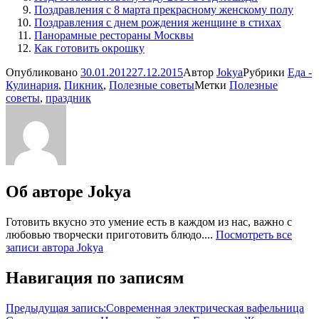
Поздравления с 8 марта прекрасному женскому полу
Поздравления с днем рождения женщине в стихах
Панорамные рестораны Москвы
Как готовить окрошку
Опубликовано
30.01.2012
27.12.2015
Автор
Jokya
Рубрики
Еда -
Кулинария
,
Пикник
,
Полезные советы
Метки
Полезные
советы
,
праздник
Об авторе
Jokya
Готовить вкусно это умение есть в каждом из нас, важно с
любовью творчески приготовить блюдо....
Посмотреть все
записи автора Jokya
Навигация по записям
Предыдущая запись:
Современная электрическая вафельница