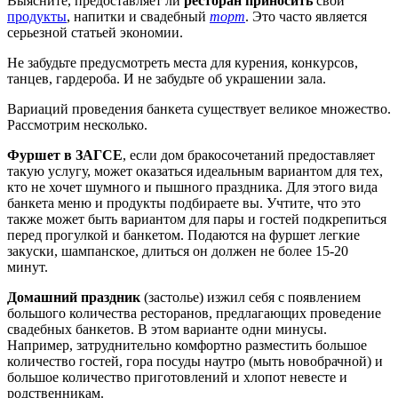
Выясните, предоставляет ли
ресторан приносить
свои
продукты
, напитки и свадебный
торт
. Это часто является
серьезной статьей экономии.
Не забудьте предусмотреть места для курения, конкурсов,
танцев, гардероба. И не забудьте об украшении зала.
Вариаций проведения банкета существует великое множество.
Рассмотрим несколько.
Фуршет в ЗАГСЕ
, если дом бракосочетаний предоставляет
такую услугу, может оказаться идеальным вариантом для тех,
кто не хочет шумного и пышного праздника. Для этого вида
банкета меню и продукты подбираете вы. Учтите, что это
также может быть вариантом для пары и гостей подкрепиться
перед прогулкой и банкетом. Подаются на фуршет легкие
закуски, шампанское, длиться он должен не более 15-20
минут.
Домашний праздник
(застолье) изжил себя с появлением
большого количества ресторанов, предлагающих проведение
свадебных банкетов. В этом варианте одни минусы.
Например, затруднительно комфортно разместить большое
количество гостей, гора посуды наутро (мыть новобрачной) и
большое количество приготовлений и хлопот невесте и
родственникам.