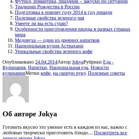
Футбол, романтика, праздник – закуски по ситуации
Традиции Рождества в России
Подготовка к новому году 2014 в год лошади
Полезные свойства зеленого чая
Умеете ли вы есть суши?
Особенности приготовления пиццы в разных странах
мира
Медовуха — один из древних напитков
Национальная кухня Астрахани
Уникальные свойства зеленого кофе
Опубликовано
24.04.2014
Автор
Jokya
Рубрики
Еда -
Кулинария
,
Напитки
,
Национальная еда
,
Новости
кулинарии
Метки
кофе
,
на скорую руку
,
Полезные советы
Об авторе
Jokya
Готовить вкусно это умение есть в каждом из нас, важно с
любовью творчески приготовить блюдо....
Посмотреть все
записи автора Jokya