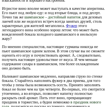
изысканности и хорошего настроения.
Игристое вино вполне может выступать в качестве аперитива.
Его пьют под любую еду: и под вторые блюда, и под десерт.
Точно так же
шампанское – достойный напиток
для деловых
ланчей
или же недолгих встреч всегда занятых друзей, столь
характерных для жителей мегаполиса.
Фужер
этого
легендарного вина особенно хорош летом: что может быть
вожделенней бокала холодного шампанского в июльскую
жару?
По мнению специалистов, настоящие гурманы никогда не
пьют шампанское одним залпом. В этом случае вы не сможете
оценить его игру и почувствовать аромат. А, следовательно,
получить настоящее удовольствие от вкуса. И чем меньше
содержание сахара в шампанском, тем более охлажденным
оно должно быть.
Наливают шампанское медленно, направляя струю по стенке
бокала. Старайтесь наполнять фужер в два приема, для того
чтобы у пены была возможность осесть. Принято заполнять
бокал не более чем на три четверти. Во-первых, это смотрится
утонченно, а во-вторых, позволяет напитку полностью
раскрыть свой аромат. Пить этот вино, превращающее
праздник в торжество, а будни немножко
в праздник нового
года
, полагается из посуды из тонкого, прозрачного и