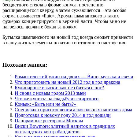
бесцветного стекла в форме конуса, постепенно
расширяющегося кверху, а затем сужающегося – эта особая
форма называется «flute». Аромат шампанского в таких
фужерах концентрируется в верхней части. Чтобы вино не
нагрелось, держите бокал за ножку.
Бутылка шампанского на новый год всегда сможет привнести
в вашу жизнь элементы позитива и отличного настроения.
Похожие записи:
Романтический ужин на двоих — Вино, музыка и свечи
Что приготовить на новый 2012 год в год дракона
Кулинарные изыски: как не сбиться с ног?
И снова с новым годом 2013 змеи
Что же купить: на свадьбу из спиртного
Коньяк: «Быть или не быть?»
Специфика приготовления алкогольных напитков дома
Подготовка к новому году 2014 в год лошади
Панорамные рестораны Москвы
Виски Bowmore: элитный напиток в традициях
шотландских контрабандистов