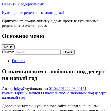
Перейти к содержимому
Кулинарные рецепты готовим дома!
Приготовьте по-домашнему в доме простые кулинарные
рецепты: это очень просто
Основное меню
Меню
Найти:
Главная
О шампанском с любовью: под десерт
на новый год
Автор
Jokya
Опубликовано
01.04.2012
22.08.2015
1
комментарий
к записи О шампанском с любовью: под десерт
на новый год
Дорогие читатели, кулинарного сайта culinar.su в нашем
современном обществе напитки: провоцирующие депрессию