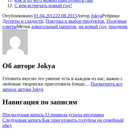
Как и из чего можно приготовить сыр
С кем встречать новый год?
Опубликовано
01.04.2012
22.08.2015
Автор
Jokya
Рубрики
Десерты и сладости
,
Покупка и выбор продуктов
,
Полезные
советы
Метки
алкогольный напиток
,
на новый год
,
праздник
Об авторе
Jokya
Готовить вкусно это умение есть в каждом из нас, важно с
любовью творчески приготовить блюдо....
Посмотреть все
записи автора Jokya
Навигация по записям
Предыдущая запись:
33 правила успеха ресторана
Следующая запись:
Как приготовить голубцы на семейный
обед