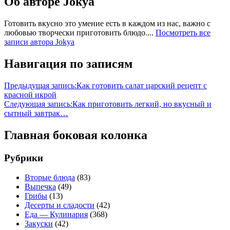
Об авторе
Jokya
Готовить вкусно это умение есть в каждом из нас, важно с
любовью творчески приготовить блюдо....
Посмотреть все
записи автора Jokya
Навигация по записям
Предыдущая запись:
Как готовить салат царский рецепт с
красной икрой
Следующая запись:
Как приготовить легкий, но вкусный и
сытный завтрак…
Главная боковая колонка
Рубрики
Вторые блюда
(83)
Выпечка
(49)
Грибы
(13)
Десерты и сладости
(42)
Еда — Кулинария
(368)
Закуски
(42)