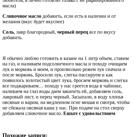
любителя, я лично готовлю только с не рафинированного
масла)
Сливочное масло
добавить, если есть в наличии и от
желания (вкус будет вкуснее
)
Соль
, лавр благородный,
черный перец
все по вкусу
добавить.
Я обычно люблю готовить в казане на 1 литр объем, ставим
на газ, и наливаем подсолнечного масла и походу очищаем
лук и морковь и моем, и произвольно режем лук сначала и
после морковь. Бросили лук, слегка пассируем и как
появилось золотистый цвет лука, бросаем морковь и слегка
все поджариваем… походу у нас греется вода в чайнике,
наливаем на глаз воды даем закипеть ей, добавляем соль,
лавровый лист, и перец черный. Засыпали, в воду хлопья
овсяные и варим, на медленном огне мешая и смотря, чтобы
не сбежала овсяная каша у нас. При подаче на стол сверху
добавляем сливочное масло.
Ешьте с удовольствием
Похожие записи: