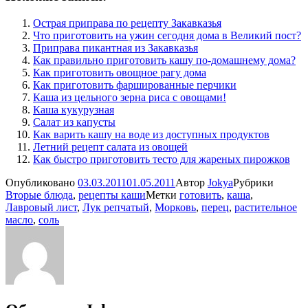
Острая приправа по рецепту Закавказья
Что приготовить на ужин сегодня дома в Великий пост?
Приправа пикантная из Закавказья
Как правильно приготовить кашу по-домашнему дома?
Как приготовить овощное рагу дома
Как приготовить фаршированные перчики
Каша из цельного зерна риса с овощами!
Каша кукурузная
Салат из капусты
Как варить кашу на воде из доступных продуктов
Летний рецепт салата из овощей
Как быстро приготовить тесто для жареных пирожков
Опубликовано
03.03.2011
01.05.2011
Автор
Jokya
Рубрики
Вторые блюда
,
рецепты каши
Метки
готовить
,
каша
,
Лавровый лист
,
Лук репчатый
,
Морковь
,
перец
,
растительное
масло
,
соль