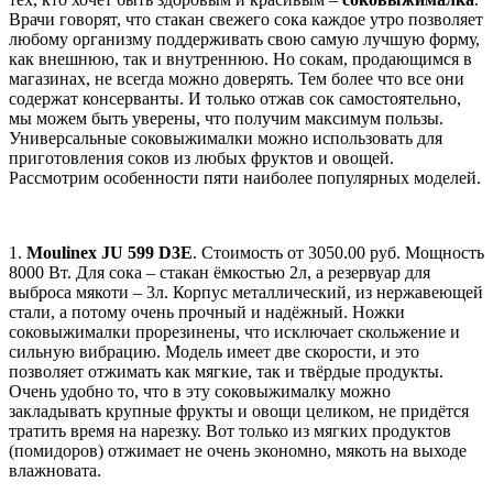
Врачи говорят, что стакан свежего сока каждое утро позволяет
любому организму поддерживать свою самую лучшую форму,
как внешнюю, так и внутреннюю. Но сокам, продающимся в
магазинах, не всегда можно доверять. Тем более что все они
содержат консерванты. И только отжав сок самостоятельно,
мы можем быть уверены, что получим максимум пользы.
Универсальные соковыжималки можно использовать для
приготовления соков из любых фруктов и овощей.
Рассмотрим особенности пяти наиболее популярных моделей.
1.
Moulinex JU 599 D3E
. Стоимость от 3050.00 руб. Мощность
8000 Вт. Для сока – стакан ёмкостью 2л, а резервуар для
выброса мякоти – 3л. Корпус металлический, из нержавеющей
стали, а потому очень прочный и надёжный. Ножки
соковыжималки прорезинены, что исключает скольжение и
сильную вибрацию. Модель имеет две скорости, и это
позволяет отжимать как мягкие, так и твёрдые продукты.
Очень удобно то, что в эту соковыжималку можно
закладывать крупные фрукты и овощи целиком, не придётся
тратить время на нарезку. Вот только из мягких продуктов
(помидоров) отжимает не очень экономно, мякоть на выходе
влажновата.