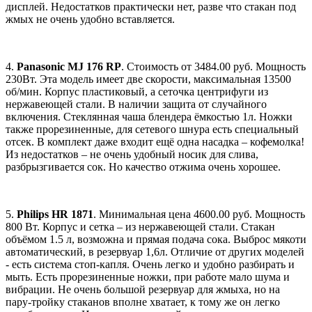
дисплей. Недостатков практически нет, разве что стакан под
жмых не очень удобно вставляется.
4.
Panasonic MJ 176 RP
. Стоимость от 3484.00 руб. Мощность
230Вт. Эта модель имеет две скорости, максимальная 13500
об/мин. Корпус пластиковый, а сеточка центрифуги из
нержавеющей стали. В наличии защита от случайного
включения. Стеклянная чаша блендера ёмкостью 1л. Ножки
также прорезиненные, для сетевого шнура есть специальный
отсек. В комплект даже входит ещё одна насадка – кофемолка!
Из недостатков – не очень удобный носик для слива,
разбрызгивается сок. Но качество отжима очень хорошее.
5.
Philips HR 1871
. Минимальная цена 4600.00 руб. Мощность
800 Вт. Корпус и сетка – из нержавеющей стали. Стакан
объёмом 1.5 л, возможна и прямая подача сока. Выброс мякоти
автоматический, в резервуар 1,6л. Отличие от других моделей
- есть система стоп-капля. Очень легко и удобно разбирать и
мыть. Есть прорезиненные ножки, при работе мало шума и
вибрации. Не очень большой резервуар для жмыха, но на
пару-тройку стаканов вполне хватает, к тому же он легко