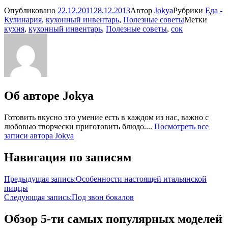
Опубликовано
22.12.2011
28.12.2013
Автор
Jokya
Рубрики
Еда -
Кулинария
,
кухонный инвентарь
,
Полезные советы
Метки
кухня
,
кухонный инвентарь
,
Полезные советы
,
сок
Об авторе
Jokya
Готовить вкусно это умение есть в каждом из нас, важно с
любовью творчески приготовить блюдо....
Посмотреть все
записи автора Jokya
Навигация по записям
Предыдущая запись:
Особенности настоящей итальянской
пиццы
Следующая запись:
Под звон бокалов
Обзор 5-ти самых популярных моделей