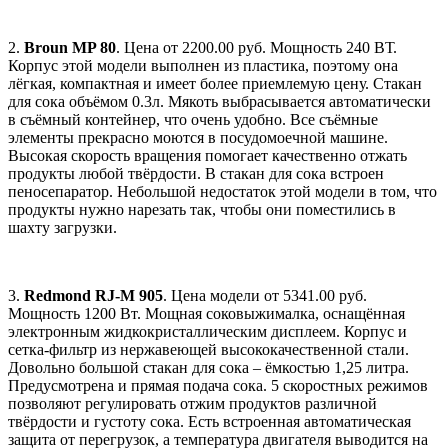
2.
Broun MP 80
. Цена от 2200.00 руб. Мощность 240 ВТ.
Корпус этой модели выполнен из пластика, поэтому она
лёгкая, компактная и имеет более приемлемую цену. Стакан
для сока объёмом 0.3л. Мякоть выбрасывается автоматически
в съёмный контейнер, что очень удобно. Все съёмные
элементы прекрасно моются в посудомоечной машине.
Высокая скорость вращения помогает качественно отжать
продукты любой твёрдости. В стакан для сока встроен
пеносепаратор. Небольшой недостаток этой модели в том, что
продукты нужно нарезать так, чтобы они поместились в
шахту загрузки.
3.
Redmond RJ-M 905
. Цена модели от 5341.00 руб.
Мощность 1200 Вт. Мощная соковыжималка, оснащённая
электронным жидкокристаллическим дисплеем. Корпус и
сетка-фильтр из нержавеющей высококачественной стали.
Довольно большой стакан для сока – ёмкостью 1,25 литра.
Предусмотрена и прямая подача сока. 5 скоростных режимов
позволяют регулировать отжим продуктов различной
твёрдости и густоту сока. Есть встроенная автоматическая
защита от перегрузок, а температура двигателя выводится на