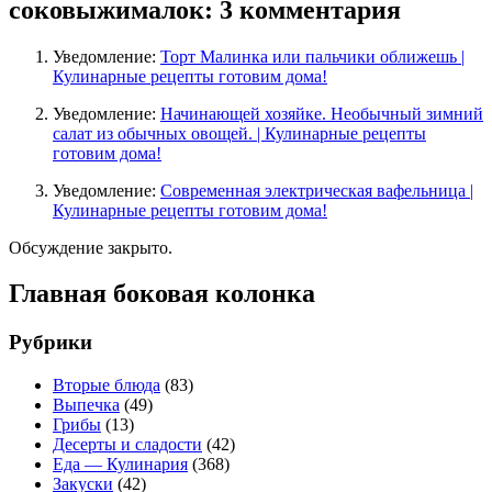
соковыжималок
: 3 комментария
Уведомление:
Торт Малинка или пальчики оближешь |
Кулинарные рецепты готовим дома!
Уведомление:
Начинающей хозяйке. Необычный зимний
салат из обычных овощей. | Кулинарные рецепты
готовим дома!
Уведомление:
Современная электрическая вафельница |
Кулинарные рецепты готовим дома!
Обсуждение закрыто.
Главная боковая колонка
Рубрики
Вторые блюда
(83)
Выпечка
(49)
Грибы
(13)
Десерты и сладости
(42)
Еда — Кулинария
(368)
Закуски
(42)