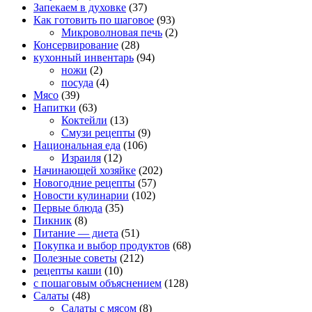
Запекаем в духовке
(37)
Как готовить по шаговое
(93)
Микроволновая печь
(2)
Консервирование
(28)
кухонный инвентарь
(94)
ножи
(2)
посуда
(4)
Мясо
(39)
Напитки
(63)
Коктейли
(13)
Смузи рецепты
(9)
Национальная еда
(106)
Израиля
(12)
Начинающей хозяйке
(202)
Новогодние рецепты
(57)
Новости кулинарии
(102)
Первые блюда
(35)
Пикник
(8)
Питание — диета
(51)
Покупка и выбор продуктов
(68)
Полезные советы
(212)
рецепты каши
(10)
с пошаговым объяснением
(128)
Салаты
(48)
Салаты с мясом
(8)