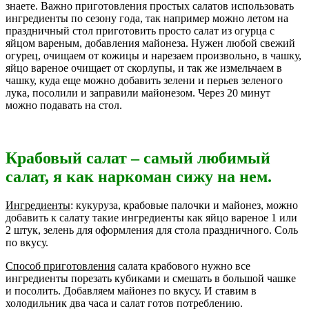
знаете. Важно приготовления простых салатов использовать
ингредиенты по сезону года, так например можно летом на
праздничный стол приготовить просто салат из огурца с
яйцом вареным, добавления майонеза. Нужен любой свежий
огурец, очищаем от кожицы и нарезаем произвольно, в чашку,
яйцо вареное очищает от скорлупы, и так же измельчаем в
чашку, куда еще можно добавить зелени и перьев зеленого
лука, посолили и заправили майонезом.
Через 20 минут
можно подавать на стол.
Крабовый салат – самый любимый
салат, я как наркоман сижу на нем.
Ингредиенты
: кукуруза, крабовые палочки и майонез, можно
добавить к салату такие ингредиенты как яйцо вареное 1 или
2 штук, зелень для оформления для стола праздничного. Соль
по вкусу.
Способ приготовления
салата крабового нужно все
ингредиенты порезать кубиками и смешать в большой чашке
и посолить. Добавляем майонез по вкусу. И ставим в
холодильник два часа и салат готов потреблению.