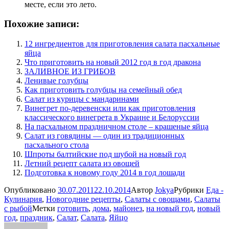
месте, если это лето.
Похожие записи:
12 ингредиентов для приготовления салата пасхальные
яйца
Что приготовить на новый 2012 год в год дракона
ЗАЛИВНОЕ ИЗ ГРИБОВ
Ленивые голубцы
Как приготовить голубцы на семейный обед
Салат из курицы с мандаринами
Винегрет по-деревенски или как приготовления
классического винегрета в Украине и Белоруссии
На пасхальном праздничном столе – крашеные яйца
Салат из говядины — один из традиционных
пасхального стола
Шпроты балтийские под шубой на новый год
Летний рецепт салата из овощей
Подготовка к новому году 2014 в год лошади
Опубликовано
30.07.2011
22.10.2014
Автор
Jokya
Рубрики
Еда -
Кулинария
,
Новогодние рецепты
,
Салаты с овощами
,
Салаты
с рыбой
Метки
готовить
,
дома
,
майонез
,
на новый год
,
новый
год
,
праздник
,
Салат
,
Салата
,
Яйцо