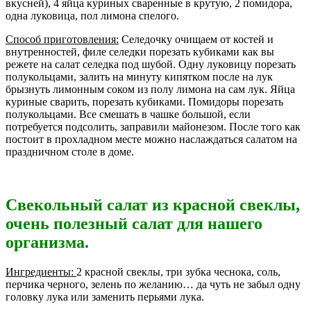
вкусней), 4 яйца куриных сваренные в крутую, 2 помидора,
одна луковица, пол лимона спелого.
Способ приготовления:
Селедочку очищаем от костей и
внутренностей, филе селедки порезать кубиками как вы
режете на салат селедка под шубой. Одну луковицу порезать
полукольцами, залить на минуту кипятком после на лук
брызнуть лимонным соком из полу лимона на сам лук. Яйца
куриные сварить, порезать кубиками. Помидоры порезать
полукольцами. Все смешать в чашке большой, если
потребуется подсолить, заправили майонезом. После того как
постоит в прохладном месте можно наслаждаться салатом на
праздничном столе в доме.
Свекольный салат из красной свеклы,
очень полезный салат для нашего
организма.
Ингредиенты:
2 красной свеклы, три зубка чеснока, соль,
перчика черного, зелень по желанию… да чуть не забыл одну
головку лука или заменить перьями лука.