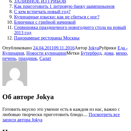
ЗАЛИВНОЕ ИЗ ГРИБОВ
Как приготовить 1 литровую банку шампиньонов
С кем встречать новый год?
Кулинарные изыски: как не сбиться с ног?
Блинчики с грибной начинкой
Сервировка праздничного новогоднего стола на новый
2013 год
Панорамные рестораны Москвы
Опубликовано
24.04.2011
09.11.2016
Автор
Jokya
Рубрики
Еда -
Кулинария
,
Новости кулинарии
Метки
Бутерброд
,
дома
,
меню
,
печень
,
праздник
,
Салат
Об авторе
Jokya
Готовить вкусно это умение есть в каждом из нас, важно с
любовью творчески приготовить блюдо....
Посмотреть все
записи автора Jokya