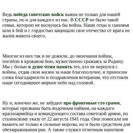
Ведь
победа советских войск
важна не только для нашей
страны, но и для каждого из нас. В
СССР
не было такой
семьи, которою не коснулась бы война. Наши отцы и сыновья
шли в бой и с гордостью защищали свое отечество от врага не
жалея живота своего.
Многие из них так и не дожили, до окончания войны,
погибли в кровавом бою, мужественно сражаясь за Родину.
Мы с болью
в душе чтим память
тех, кто не вернулся с
войны, отдав свои жизни за наше благополучие, и приносим
слова благодарности и поздравления ветеранам, что отстояли
наше сегодняшнее мирное небо над головой.
Ну и, конечно же, не забудьте
про фронтовые сто грамм
,
которые призваны быть водочным пайком, на каждого
красноармейца и командующего состава советской армии, по
сталинскому указу от 22 августа 1941 года. Они помогали им
выжить не только в сильные морозы, но и были средством для
обеззараживания ран. А также служил отличным напитком