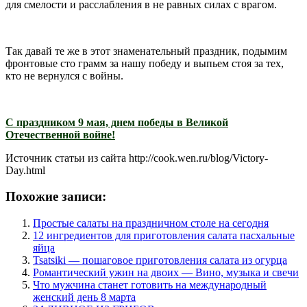
для смелости и расслабления в не равных силах с врагом.
Так давай те же в этот знаменательный праздник, подымим
фронтовые сто грамм за нашу победу и выпьем стоя за тех,
кто не вернулся с войны.
С праздником 9 мая, днем победы в Великой
Отечественной войне!
Источник статьи из сайта http://cook.wen.ru/blog/Victory-
Day.html
Похожие записи:
Простые салаты на праздничном столе на сегодня
12 ингредиентов для приготовления салата пасхальные
яйца
Tsatsiki — пошаговое приготовления салата из огурца
Романтический ужин на двоих — Вино, музыка и свечи
Что мужчина станет готовить на международный
женский день 8 марта