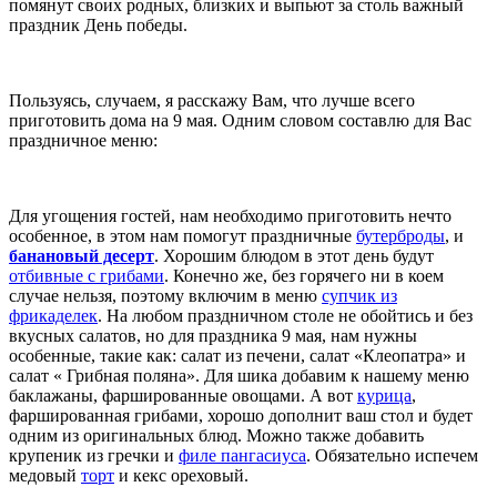
помянут своих родных, близких и выпьют за столь важный
праздник День победы.
Пользуясь, случаем, я расскажу Вам, что лучше всего
приготовить дома на 9 мая. Одним словом составлю для Вас
праздничное меню:
Для угощения гостей, нам необходимо приготовить нечто
особенное, в этом нам помогут праздничные
бутерброды
, и
банановый десерт
. Хорошим блюдом в этот день будут
отбивные с грибами
. Конечно же, без горячего ни в коем
случае нельзя, поэтому включим в меню
супчик из
фрикаделек
. На любом праздничном столе не обойтись и без
вкусных салатов, но для праздника 9 мая, нам нужны
особенные, такие как: салат из печени, салат «Клеопатра» и
салат « Грибная поляна». Для шика добавим к нашему меню
баклажаны, фаршированные овощами. А вот
курица
,
фаршированная грибами, хорошо дополнит ваш стол и будет
одним из оригинальных блюд. Можно также добавить
крупеник из гречки и
филе пангасиуса
. Обязательно испечем
медовый
торт
и кекс ореховый.