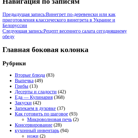
Навигация по записям
Предыдущая запись:
Винегрет по-деревенски или как
приготовления классического винегрета в Украине и
Белоруссии
Следующая запись:
Рецепт весеннего салата сегодняшнему
обеду
Главная боковая колонка
Рубрики
Вторые блюда
(83)
Выпечка
(49)
Грибы
(13)
Десерты и сладости
(42)
Еда — Кулинария
(368)
Закуски
(42)
Запекаем в духовке
(37)
Как готовить по шаговое
(93)
Микроволновая печь
(2)
Консервирование
(28)
кухонный инвентарь
(94)
ножи
(2)