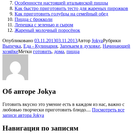
Особенности настоящей итальянской пиццы
Как быстро приготовить тесто для жареных пирожков
Как приготовить голубцы на семейный обед
Пицца с брокколи
Лепешка с зеленью и сыром
Жареный молочный поросёнок
Опубликовано
03.11.2013
03.11.2013
Автор
Jokya
Рубрики
Выпечка
,
Еда - Кулинария
,
Запекаем в духовке
,
Начинающей
хозяйке
Метки
готовить
,
дома
,
пицца
Об авторе
Jokya
Готовить вкусно это умение есть в каждом из нас, важно с
любовью творчески приготовить блюдо....
Посмотреть все
записи автора Jokya
Навигация по записям