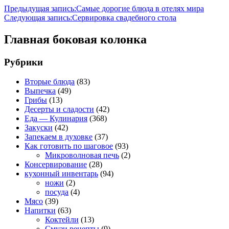
Предыдущая запись:
Самые дорогие блюда в отелях мира
Следующая запись:
Сервировка свадебного стола
Главная боковая колонка
Рубрики
Вторые блюда
(83)
Выпечка
(49)
Грибы
(13)
Десерты и сладости
(42)
Еда — Кулинария
(368)
Закуски
(42)
Запекаем в духовке
(37)
Как готовить по шаговое
(93)
Микроволновая печь
(2)
Консервирование
(28)
кухонный инвентарь
(94)
ножи
(2)
посуда
(4)
Мясо
(39)
Напитки
(63)
Коктейли
(13)
Смузи рецепты
(9)