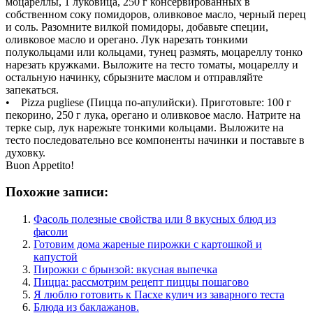
моцареллы, 1 луковица, 250 г консервированных в
собственном соку помидоров, оливковое масло, черный перец
и соль. Разомните вилкой помидоры, добавьте специи,
оливковое масло и орегано. Лук нарезать тонкими
полукольцами или кольцами, тунец размять, моцареллу тонко
нарезать кружками. Выложите на тесто томаты, моцареллу и
остальную начинку, сбрызните маслом и отправляйте
запекаться.
• Pizza pugliese (Пицца по-апулийски). Приготовьте: 100 г
пекорино, 250 г лука, орегано и оливковое масло. Натрите на
терке сыр, лук нарежьте тонкими кольцами. Выложите на
тесто последовательно все компоненты начинки и поставьте в
духовку.
Buon Appetito!
Похожие записи:
Фасоль полезные свойства или 8 вкусных блюд из
фасоли
Готовим дома жареные пирожки с картошкой и
капустой
Пирожки с брынзой: вкусная выпечка
Пицца: рассмотрим рецепт пиццы пошагово
Я люблю готовить к Пасхе кулич из заварного теста
Блюда из баклажанов.