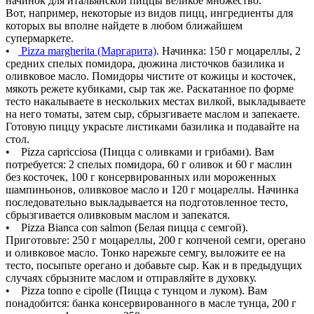
начинок для итальянской пиццы великое множество.
Вот, например, некоторые из видов пицц, ингредиенты для
которых вы вполне найдете в любом ближайшем
супермаркете.
•
Pizza margherita (Маргарита)
. Начинка: 150 г моцареллы, 2
средних спелых помидора, дюжина листочков базилика и
оливковое масло. Помидоры чистите от кожицы и косточек,
мякоть режете кубиками, сыр так же. Раскатанное по форме
тесто накалываете в нескольких местах вилкой, выкладываете
на него томаты, затем сыр, сбрызгиваете маслом и запекаете.
Готовую пиццу украсьте листиками базилика и подавайте на
стол.
• Pizza capricciosa (Пицца с оливками и грибами). Вам
потребуется: 2 спелых помидора, 60 г оливок и 60 г маслин
без косточек, 100 г консервированных или мороженных
шампиньонов, оливковое масло и 120 г моцареллы. Начинка
последовательно выкладывается на подготовленное тесто,
сбрызгивается оливковым маслом и запекатся.
• Pizza Bianca con salmon (Белая пицца с семгой).
Приготовьте: 250 г моцареллы, 200 г копченой семги, орегано
и оливковое масло. Тонко нарежьте семгу, выложите ее на
тесто, посыпьте орегано и добавьте сыр. Как и в предыдущих
случаях сбрызните маслом и отправляйте в духовку.
• Pizza tonno e cipolle (Пицца с тунцом и луком). Вам
понадобится: банка консервированного в масле тунца, 200 г