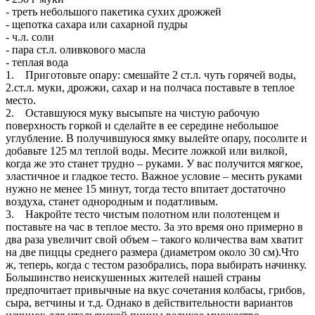
- треть небольшого пакетика сухих дрожжей
- щепотка сахара или сахарной пудры
- ч.л. соли
- пара ст.л. оливкового масла
- теплая вода
1. Приготовьте опару: смешайте 2 ст.л. чуть горячей воды,
2.ст.л. муки, дрожжи, сахар и на полчаса поставьте в теплое
место.
2. Оставшуюся муку высыпьте на чистую рабочую
поверхность горкой и сделайте в ее середине небольшое
углубление. В получившуюся ямку вылейте опару, посолите и
добавьте 125 мл теплой воды. Месите ложкой или вилкой,
когда же это станет трудно – руками. У вас получится мягкое,
эластичное и гладкое тесто. Важное условие – месить руками
нужно не менее 15 минут, тогда тесто впитает достаточно
воздуха, станет однородным и податливым.
3. Накройте тесто чистым полотном или полотенцем и
поставьте на час в теплое место. За это время оно примерно в
два раза увеличит свой объем – такого количества вам хватит
на две пиццы среднего размера (диаметром около 30 см).Что
ж, теперь, когда с тестом разобрались, пора выбирать начинку.
Большинство неискушенных жителей нашей страны
предпочитает привычные на вкус сочетания колбасы, грибов,
сыра, ветчины и т.д. Однако в действительности вариантов