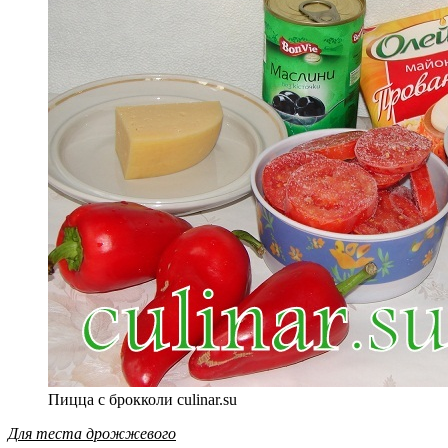
Пицца с брокколи culinar.su
Для теста дрожжевого