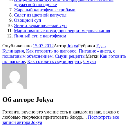
дружеской посиделке
Жареный картофель с грибами
Салат из цветной капусты
Овощной суп
Яично-вермишелевый суп
Маринованные помидоры черри: медовая капля
Яичный суп с картофелем
Опубликовано
15.07.2012
Автор
Jokya
Рубрики
Еда -
Кулинария
,
Как готовить по шаговое
,
Питание - диета
,
с
пошаговым объяснением
,
Смузи рецепты
Метки
Как готовить
по шаговое
,
Как готовить смузи рецепт
,
Смузи
Об авторе
Jokya
Готовить вкусно это умение есть в каждом из нас, важно с
любовью творчески приготовить блюдо....
Посмотреть все
записи автора Jokya