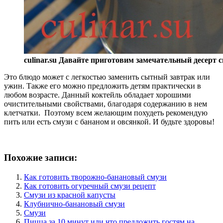
culinar.su Давайте приготовим замечательный десерт 
Это блюдо может с легкостью заменить сытный завтрак или
ужин. Также его можно предложить детям практически в
любом возрасте. Данный коктейль обладает хорошими
очистительными свойствами, благодаря содержанию в нем
клетчатки. Поэтому всем желающим похудеть рекомендую
пить или есть смузи с бананом и овсянкой. И будьте здоровы!
Похожие записи:
Как готовить творожно-банановый смузи
Как готовить огуречный смузи рецепт
Смузи из красной капусты
Клубнично-банановый смузи
Смузи
Пицца за 10 минут или что предложить гостям на