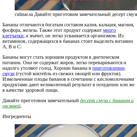
culinar.su Давайте приготовим замечательный десерт смуз
Бананы отличаются богатым составом калия, кальция, магния,
фосфора, железа. Также этот продукт содержит
много
клетчатки
, а значит, он легко усваивается организмом. Из
витаминов, содержащихся в бананах стоит выделить витамин
А, В и С.
Бананы могут стать хорошим продуктом в диетическом
питании. Они не содержат жиров, легко перевариваются и
надолго утоляют голод. Хороши бананы в
приготовлении
смузи
(густой коктейль из свежих овощей или фруктов).
Измельченные плоды бананов в сочетании с кисломолочными
продуктами дают великолепный результат в похудении или же
в качестве здоровой пищи.
Давайте приготовим замечательный
десерт смузи с бананом и
овсянкой
.
Ингредиенты