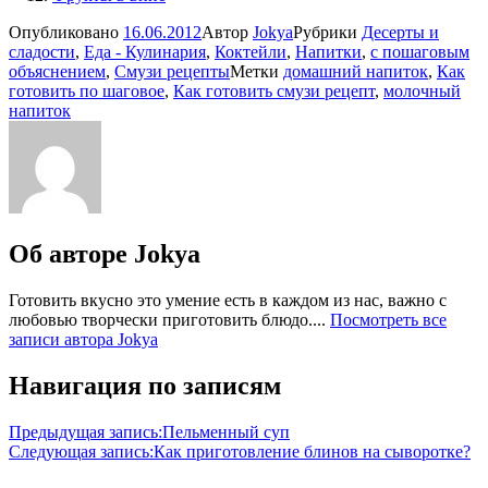
Опубликовано
16.06.2012
Автор
Jokya
Рубрики
Десерты и
сладости
,
Еда - Кулинария
,
Коктейли
,
Напитки
,
с пошаговым
объяснением
,
Смузи рецепты
Метки
домашний напиток
,
Как
готовить по шаговое
,
Как готовить смузи рецепт
,
молочный
напиток
Об авторе
Jokya
Готовить вкусно это умение есть в каждом из нас, важно с
любовью творчески приготовить блюдо....
Посмотреть все
записи автора Jokya
Навигация по записям
Предыдущая запись:
Пельменный суп
Следующая запись:
Как приготовление блинов на сыворотке?