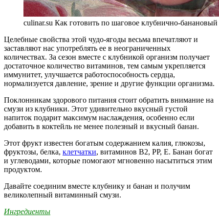
culinar.su Как готовить по шаговое клубнично-банановый
Целебные свойства этой чудо-ягоды весьма впечатляют и
заставляют нас употреблять ее в неограниченных
количествах. За сезон вместе с клубникой организм получает
достаточное количество витаминов, тем самым укрепляется
иммунитет, улучшается работоспособность сердца,
нормализуется давление, зрение и другие функции организма.
Поклонникам здорового питания стоит обратить внимание на
смузи из клубники. Этот удивительно вкусный густой
напиток подарит максимум наслаждения, особенно если
добавить в коктейль не менее полезный и вкусный банан.
Этот фрукт известен богатым содержанием калия, глюкозы,
фруктозы, белка,
клетчатки
, витаминов В2, РР, Е. Банан богат
и углеводами, которые помогают мгновенно насытиться этим
продуктом.
Давайте соединим вместе клубнику и банан и получим
великолепный витаминный смузи.
Ингредиенты