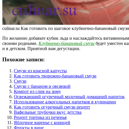
culinar.su Как готовить по шаговое клубнично-банановый смуз
По желанию добавьте кубик льда и наслаждайтесь витаминным
своими родными.
Клубнично-банановый смузи
будет уместен ка
и в детском. Приятной вам дегустации.
Похожие записи:
Смузи из красной капусты
Как готовить творожно-банановый смузи
Смузи
Смузи с бананом и овсянкой
Компот из слив на зиму
Освежающий огуречный молочный домашний напиток
Использование алкогольных напитков в кулинарии
Как готовить огуречный смузи рецепт
Вафельные трубочки вкус детства
Рецепт тортика из печенья
Яблочное варенье с корицей
Фрукты в вине