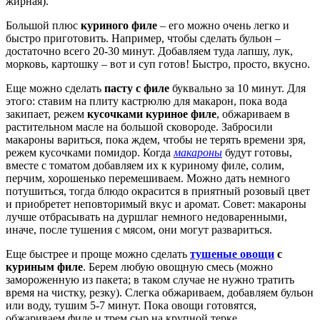
жирная).
Большой плюс
куриного филе
– его можно очень легко и
быстро приготовить. Например, чтобы сделать бульон –
достаточно всего 20-30 минут. Добавляем туда лапшу, лук,
морковь, картошку – вот и суп готов! Быстро, просто, вкусно.
Еще можно сделать
пасту с филе
буквально за 10 минут. Для
этого: ставим на плиту кастрюлю для макарон, пока вода
закипает, режем
кусочками куриное филе
, обжариваем в
растительном масле на большой сковороде. Забросили
макароны вариться, пока ждем, чтобы не терять времени зря,
режем кусочками помидор. Когда
макароны
будут готовы,
вместе с томатом добавляем их к куриному филе, солим,
перчим, хорошенько перемешиваем. Можно дать немного
потушиться, тогда блюдо окрасится в приятный розовый цвет
и приобретет неповторимый вкус и аромат. Совет: макароны
лучше отбрасывать на дуршлаг немного недоваренными,
иначе, после тушения с мясом, они могут развариться.
Еще быстрее и проще можно сделать
тушеные овощи
с
куриным филе
. Берем любую овощную смесь (можно
замороженную из пакета; в таком случае не нужно тратить
время на чистку, резку). Слегка обжариваем, добавляем бульон
или воду, тушим 5-7 минут. Пока овощи готовятся,
обжариваем филе и трем сыр на крупной терке.