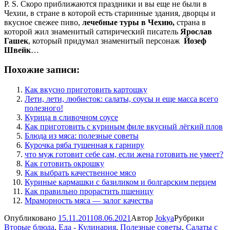
P. S. Скоро приближаются праздники и вы еще не были в
Чехии, в стране в которой есть старинные здания, дворцы и
вкусное свежее пиво,
лечебные туры в Чехию,
страна в
которой жил знаменитый сатирический писатель
Ярослав
Гашек
, который придумал знаменитый персонаж
Йозеф
Швейк
…
Похожие записи:
Как вкусно приготовить картошку
Лети, лети, любисток: салаты, соусы и еще масса всего
полезного!
Курица в сливочном соусе
Как приготовить с куриным филе вкусный лёгкий плов
Блюда из мяса: полезные советы
Курочка ряба тушенная к гарниру
что муж готовит себе сам, если жена готовить не умеет?
Как готовить окрошку
Как выбрать качественное мясо
Куриные кармашки с базиликом и болгарским перцем
Как правильно прорастить пшеницу
Мраморность мяса — залог качества
Опубликовано
15.11.2011
08.06.2021
Автор
Jokya
Рубрики
Вторые блюда
,
Еда - Кулинария
,
Полезные советы
,
Салаты с