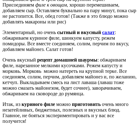
Присоединяем
филе к овощам
, хорошо перемешиваем,
добавляем сыр. Оставляем буквально на пару минут, пока сыр
не растопится. Все, обед готов! (Также в это блюдо можно
добавлять макароны или рис)
Элементарный, но очень
сытный и вкусный
салат
:
обжариваем куриное филе, шинкуем капусту, режем
помидоры. Все вместе соединяем, солим, перчим по вкусу,
добавляем майонез. Салат готов!
Очень вкусный
рецепт домашней шаурмы
: обжариваем
филе, нарезанное мелкими кусочками. Режем капусту и
морковь. Морковь можно натереть на крупной терке. Все
соединяем, солим, перчим, добавляем майонез и, по желанию,
кетчуп. Выкладываем смесь на лист лаваша (лаваш тоже
можно смазать майонезом, будет сочнее), заворачиваем,
обжариваем на сковороде до румянца.
Итак, из
куриного филе
можно
приготовить
очень много
незатейливых, бюджетных, полезных и вкусных блюд.
Главное, не бояться экспериментировать и у вас все
получится!