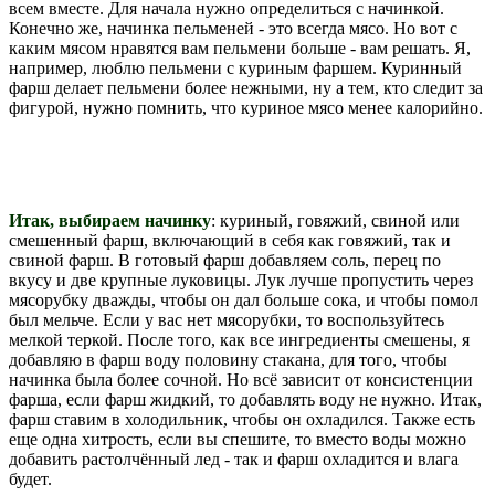
всем вместе. Для начала нужно определиться с начинкой.
Конечно же, начинка пельменей - это всегда мясо. Но вот с
каким мясом нравятся вам пельмени больше - вам решать. Я,
например, люблю пельмени с куриным фаршем. Куринный
фарш делает пельмени более нежными, ну а тем, кто следит за
фигурой, нужно помнить, что куриное мясо менее калорийно.
Итак, выбираем начинку
: куриный, говяжий, свиной или
смешенный фарш, включающий в себя как говяжий, так и
свиной фарш. В готовый фарш
добавляем соль, перец по
вкусу и две крупные луковицы. Лук лучше пропустить через
мясорубку дважды, чтобы он дал больше сока, и чтобы помол
был мельче. Если у вас нет мясорубки, то воспользуйтесь
мелкой теркой. После того, как все ингредиенты смешены, я
добавляю в фарш воду половину стакана, для того, чтобы
начинка была более сочной. Но всё зависит от консистенции
фарша, если фарш жидкий, то добавлять воду не нужно. Итак,
фарш ставим в холодильник, чтобы он охладился. Также есть
еще одна хитрость, если вы спешите, то вместо воды можно
добавить растолчённый лед - так и фарш охладится и влага
будет.