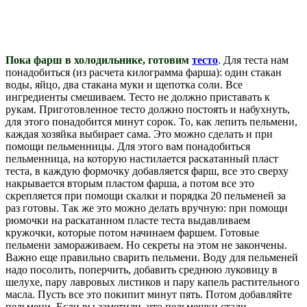
Пока фарш в холодильнике, готовим
тесто
. Для теста нам
понадобиться (из расчета килограмма фарша): один стакан
воды, яйцо, два стакана муки и щепотка соли. Все
ингредиенты смешиваем. Тесто не должно приставать к
рукам. Приготовленное тесто должно постоять и набухнуть,
для этого понадобится минут сорок. То, как лепить пельмени,
каждая хозяйка выбирает сама. Это можно сделать и при
помощи пельменницы. Для этого вам понадобиться
пельменница, на которую настилается раскатанный пласт
теста, в каждую формочку добавляется фарш, все это сверху
накрывается вторым пластом фарша, а потом все это
скрепляется при помощи скалки и порядка 20 пельменей за
раз готовы. Так же это можно делать вручную: при помощи
рюмочки на раскатанном пласте теста выдавливаем
кружочки, которые потом начинаем фаршем. Готовые
пельмени замораживаем. Но секреты на этом не закончены.
Важно еще правильно сварить пельмени. Воду для пельменей
надо посолить, поперчить, добавить среднюю луковицу в
шелухе, пару лавровых листиков и пару капель растительного
масла. Пусть все это покипит минут пять. Потом добавляйте
пельмени. Если вы заметили, что пельмешки стали