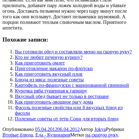
прилипать, добавьте пару ложек холодной воды и убавьте
огонь. Доставать пельмени нужно через пару минут после
того как они всплывут. Достают пельмешки шумовкой. А
порции поливают теплым сливочным маслом. Приятного
аппетита.
Похожие записи:
Вы готовили обед и составляли меню на скорую руку?
Кто не любит печеную курицу?
Как приготовить омлет
Приготовление макарон по-флотски
Как приготовить вкусный плов
Блюда из мяса: полезные советы
Картофель по-французски с маринованной свининой
Курочка ряба тушенная к гарниру
Вкусный обед бывает не только в ресторане
Как приготовить овощное рагу дома
Фасоль полезные свойства или 8 вкусных блюд из
фасоли
Полезные советы от тети Сони для вторых блюд
Опубликовано
05.04.2012
06.04.2012
Автор
Jokya
Рубрики
Вторые блюда
,
Еда - Кулинария
Метки
на скорую руку
,