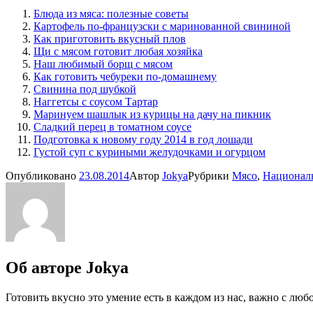
Блюда из мяса: полезные советы
Картофель по-французски с маринованной свининой
Как приготовить вкусный плов
Щи с мясом готовит любая хозяйка
Наш любимый борщ с мясом
Как готовить чебуреки по-домашнему
Свинина под шубкой
Наггетсы с соусом Тартар
Маринуем шашлык из курицы на дачу на пикник
Сладкий перец в томатном соусе
Подготовка к новому году 2014 в год лошади
Густой суп с куриными желудочками и огурцом
Опубликовано
23.08.2014
Автор
Jokya
Рубрики
Мясо
,
Националь
Об авторе
Jokya
Готовить вкусно это умение есть в каждом из нас, важно с люб