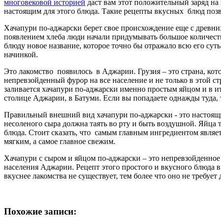
многовековой историей
даст вам этот положительный заряд на 
настоящим для этого блюда. Такие рецепты вкусных блюд позв
Хачапури по-аджарски берет свое происхождение еще с древни
появлением хлеба люди начали придумывать большое количеств
блюду новое название, которое точно бы отражало всю его суть
начинкой.
Это лакомство появилось в Аджарии. Грузия – это страна, кот
непревзойденный фурор на все население и не только в этой ст
заливается хачапури по-аджарски именно простым яйцом и в ит
столице Аджарии, в Батуми. Если вы попадаете однажды туда, 
Правильный внешний вид хачапури по-аджарски - это настоящи
несоленого сыра должна таять во рту и быть воздушной. Яйца
блюда. Стоит сказать, что самым главным ингредиентом являет
мягким, а самое главное свежим.
Хачапури с сыром и яйцом по-аджарски
– это непревзойденное
населения Аджарии. Рецепт этого простого и вкусного блюда 
вкуснее лакомства не существует, тем более что оно не требует
Похожие записи: