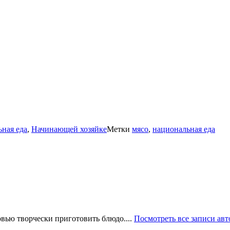
ная еда
,
Начинающей хозяйке
Метки
мясо
,
национальная еда
овью творчески приготовить блюдо....
Посмотреть все записи авт