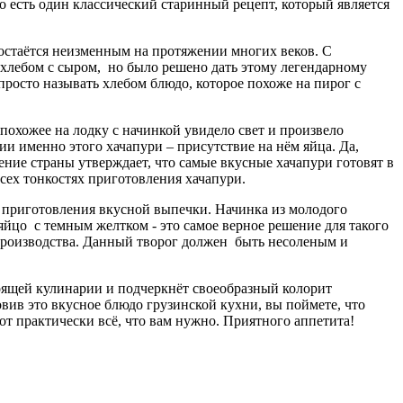
о есть один классический старинный рецепт, который является
 остаётся неизменным на протяжении многих веков. С
хлебом с сыром, но было решено дать этому легендарному
 просто называть хлебом блюдо, которое похоже на пирог с
похожее на лодку с начинкой увидело свет и произвело
ии именно этого хачапури – присутствие на нём яйца. Да,
ение страны утверждает, что самые вкусные хачапури готовят в
сех тонкостях приготовления хачапури.
 приготовления вкусной выпечки. Начинка из молодого
йцо с темным желтком - это самое верное решение для такого
 производства. Данный творог должен быть несоленым и
тоящей кулинарии и подчеркнёт своеобразный колорит
ив это вкусное блюдо грузинской кухни, вы поймете, что
вот практически всё, что вам нужно. Приятного аппетита!