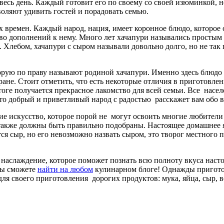
весь день. Каждый готовит его по своему со своей изюминкой, н
оляют удивить гостей и порадовать семью.
х времен. Каждый народ, нация, имеет коронное блюдо, которое
о дополнений к нему. Много лет хачапури назывались простым 
. Хлебом, хачапури с сыром называли довольно долго, но не так
орую по праву называют родиной хачапури. Именно здесь блюдо 
ране. Стоит отметить, что есть некоторые отличия в приготовлен
оге получается прекрасное лакомство для всей семьи. Все насел
то добрый и приветливый народ с радостью расскажет вам обо в
е искусство, которое порой не могут освоить многие любители
 также должны быть правильно подобраны. Настоящее домашнее я
ся сыр, но его невозможно назвать сыром, это творог местного
 наслаждение, которое поможет познать всю полноту вкуса нас
вы сможете
найти на любом
кулинарном блоге! Однажды приготов
 для своего приготовления дорогих продуктов: мука, яйца, сыр, 