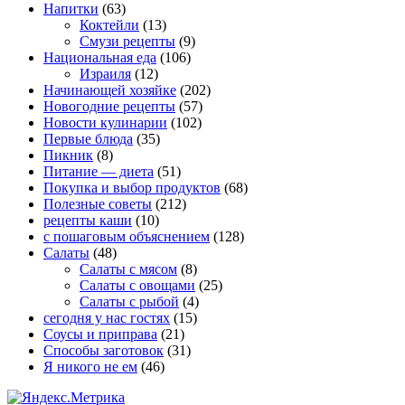
Напитки
(63)
Коктейли
(13)
Смузи рецепты
(9)
Национальная еда
(106)
Израиля
(12)
Начинающей хозяйке
(202)
Новогодние рецепты
(57)
Новости кулинарии
(102)
Первые блюда
(35)
Пикник
(8)
Питание — диета
(51)
Покупка и выбор продуктов
(68)
Полезные советы
(212)
рецепты каши
(10)
с пошаговым объяснением
(128)
Салаты
(48)
Салаты с мясом
(8)
Салаты с овощами
(25)
Салаты с рыбой
(4)
сегодня у нас гостях
(15)
Соусы и приправа
(21)
Способы заготовок
(31)
Я никого не ем
(46)