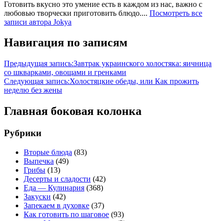
Готовить вкусно это умение есть в каждом из нас, важно с
любовью творчески приготовить блюдо....
Посмотреть все
записи автора Jokya
Навигация по записям
Предыдущая запись:
Завтрак украинского холостяка: яичница
со шкварками, овощами и гренками
Следующая запись:
Холостяцкие обеды, или Как прожить
неделю без жены
Главная боковая колонка
Рубрики
Вторые блюда
(83)
Выпечка
(49)
Грибы
(13)
Десерты и сладости
(42)
Еда — Кулинария
(368)
Закуски
(42)
Запекаем в духовке
(37)
Как готовить по шаговое
(93)