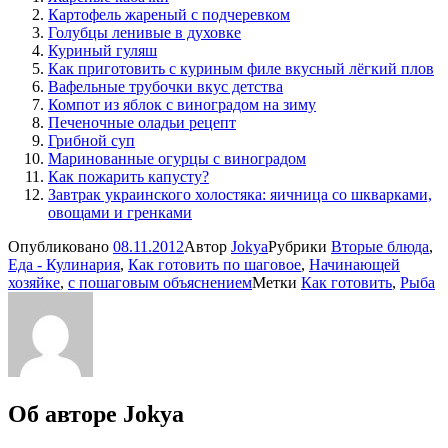
Картофель жареный с подчеревком
Голубцы ленивые в духовке
Куриный гуляш
Как приготовить с куриным филе вкусный лёгкий плов
Вафельные трубочки вкус детства
Компот из яблок с виноградом на зиму
Печеночные оладьи рецепт
Грибной суп
Маринованные огурцы с виноградом
Как пожарить капусту?
Завтрак украинского холостяка: яичница со шкварками,
овощами и гренками
Опубликовано
08.11.2012
Автор
Jokya
Рубрики
Вторые блюда
,
Еда - Кулинария
,
Как готовить по шаговое
,
Начинающей
хозяйке
,
с пошаговым объяснением
Метки
Как готовить
,
Рыба
Об авторе
Jokya