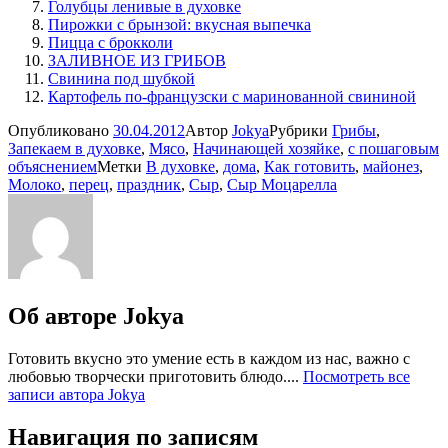
Голубцы ленивые в духовке
Пирожки с брынзой: вкусная выпечка
Пицца с брокколи
ЗАЛИВНОЕ ИЗ ГРИБОВ
Свинина под шубкой
Картофель по-французски с маринованной свининой
Опубликовано
30.04.2012
Автор
Jokya
Рубрики
Грибы
,
Запекаем в духовке
,
Мясо
,
Начинающей хозяйке
,
с пошаговым
объяснением
Метки
В духовке
,
дома
,
Как готовить
,
майонез
,
Молоко
,
перец
,
праздник
,
Сыр
,
Сыр Моцарелла
Об авторе
Jokya
Готовить вкусно это умение есть в каждом из нас, важно с
любовью творчески приготовить блюдо....
Посмотреть все
записи автора Jokya
Навигация по записям