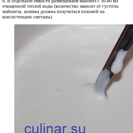
6. В отдельной емкости размешиваем майонез с 50-80 мл
очищенной теплой воды (количество зависит от густоты
майонеза, заливка должна получиться похожей на
консистенцию сметаны)