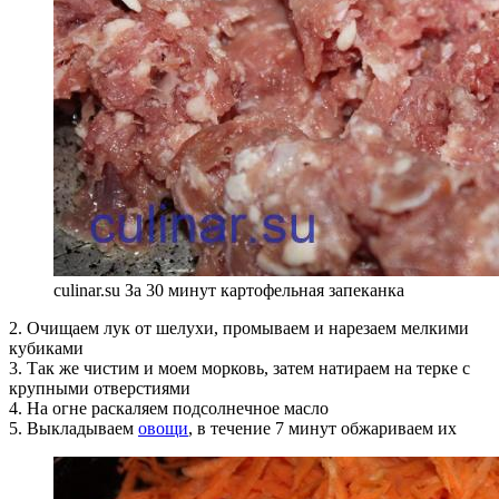
culinar.su За 30 минут картофельная запеканка
2. Очищаем лук от шелухи, промываем и нарезаем мелкими
кубиками
3. Так же чистим и моем морковь, затем натираем на терке с
крупными отверстиями
4. На огне раскаляем подсолнечное масло
5. Выкладываем
овощи
, в течение 7 минут обжариваем их